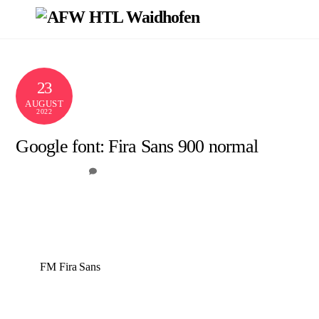
Skip
Men
to
content
23
AUGUST
2022
Google font: Fira Sans 900 normal
0
FARA MEDIA
Google font: Fira Sans 900 normal
FM Fira Sans