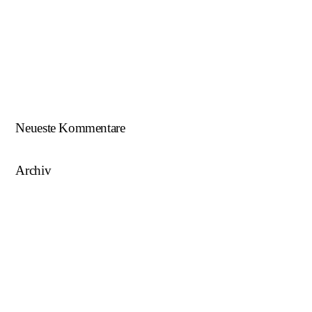
Beim U18-NWZ-Abschluss gab es viel zu feiern…
ÖFB U16 Teamchef zu Gast beim NWZ SKU/AFW…
AFW U17 ist NÖ-Landesligameister 2023/24…
AFW U15 ist NÖ-Landesligameister 2022/23…
Neueste Kommentare
Archiv
August 2025
Mai 2025
März 2025
August 2024
Juni 2023