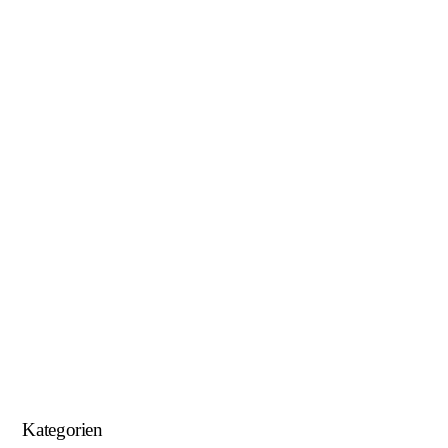
Januar 2019
November 2018
Oktober 2018
August 2018
Juni 2018
Mai 2018
April 2018
Januar 2018
September 2017
August 2017
Kategorien