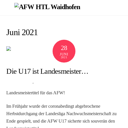
Skip
Men
to
content
Juni 2021
28
JUNI
2021
Die U17 ist Landesmeister…
Allgemein
,
U17
AFW
Landesmeistertitel für das AFW!
Im Frühjahr wurde der coronabedingt abgebrochene
Herbstdurchgang der Landesliga Nachwuchsmeisterschaft zu
Ende gespielt, und die AFW U17 sicherte sich souverän den