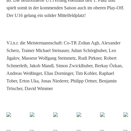
ab. Die neuformierte U15 errang ebenfalls den 1. Platz und
spielt somit in der kommenden Saison auch im oberen Play-Off.
Der U16 gelang ein solider Mittelfeldplatz!
V.l.n.r. die Meistermannschaft: Co-TR Zoltan Agh, Alexander
Scherz, Trainer Michael Steinauer, Julian Schörghuber, Leo
Jigalov, Masseur Wolfgang Steinmetz, Rudi Pirkner, Robert
Schmerleib, Jakob Mandl, Simon Zwicklhuber, Berkay Özkan,
Andreas Weißinger, Elias Dorninger, Tim Kohler, Raphael
Tober, Erton Uka, Jonas Niederer, Philipp Ortner, Benjamin
Tröscher, David Wimmer