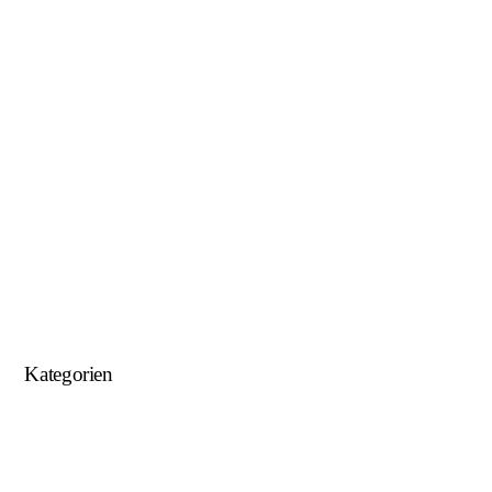
Oktober 2018
August 2018
Juni 2018
Mai 2018
April 2018
Januar 2018
September 2017
August 2017
Kategorien
Allgemein
U15