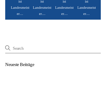
Neueste Beiträge
(kein Titel)
Beim U18-NWZ-Abschluss gab es viel zu feiern…
ÖFB U16 Teamchef zu Gast beim NWZ SKU/AFW…
AFW U17 ist NÖ-Landesligameister 2023/24…