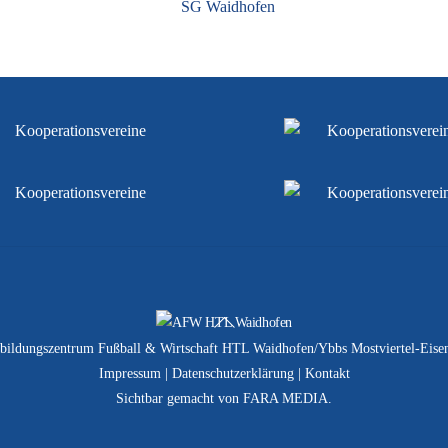
SG Waidhofen
Back
To
bildungszentrum Fußball & Wirtschaft HTL Waidhofen/Ybbs Mostviertel-Eisen
Top
Impressum
|
Datenschutzerklärung
|
Kontakt
Sichtbar gemacht von
FARA MEDIA
.