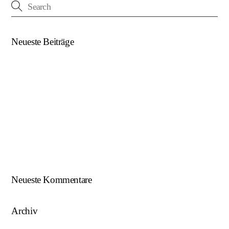
Neueste Beiträge
(kein Titel)
Beim U18-NWZ-Abschluss gab es viel zu feiern…
ÖFB U16 Teamchef zu Gast beim NWZ SKU/AFW…
AFW U17 ist NÖ-Landesligameister 2023/24…
AFW U15 ist NÖ-Landesligameister 2022/23…
Neueste Kommentare
Archiv