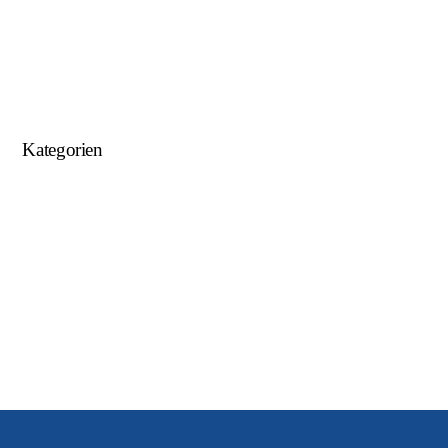
Januar 2018
September 2017
August 2017
Kategorien
Allgemein
U15
U16
U17