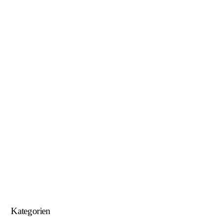
Januar 2019
November 2018
Oktober 2018
August 2018
Juni 2018
Mai 2018
April 2018
Januar 2018
September 2017
August 2017
Kategorien