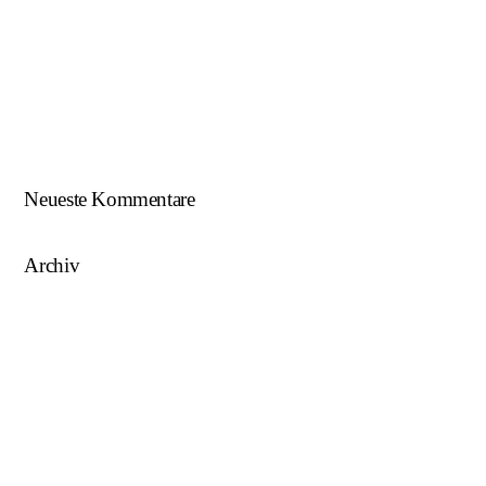
Beim U18-NWZ-Abschluss gab es viel zu feiern…
ÖFB U16 Teamchef zu Gast beim NWZ SKU/AFW…
AFW U17 ist NÖ-Landesligameister 2023/24…
AFW U15 ist NÖ-Landesligameister 2022/23…
Neueste Kommentare
Archiv
August 2025
Mai 2025
März 2025
August 2024
Juni 2023