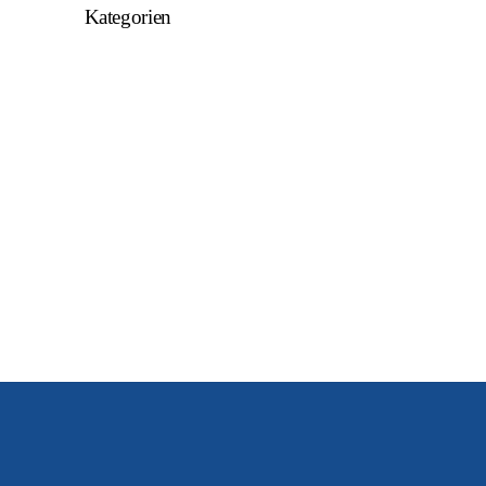
Kategorien
Allgemein
U15
U16
U17