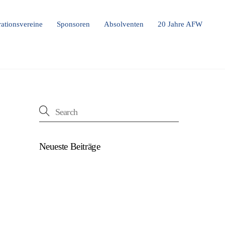
ationsvereine
Sponsoren
Absolventen
20 Jahre AFW
Neueste Beiträge
(kein Titel)
Beim U18-NWZ-Abschluss gab es viel zu
feiern…
ÖFB U16 Teamchef zu Gast beim NWZ