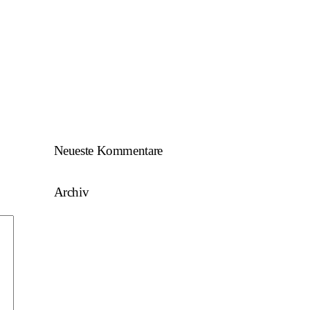
SKU/AFW…
AFW U17 ist NÖ-Landesligameister
2023/24…
AFW U15 ist NÖ-Landesligameister
2022/23…
Neueste Kommentare
Archiv
August 2025
Mai 2025
März 2025
August 2024