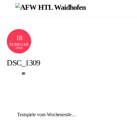
Skip
Men
to
content
18
FEBRUAR
2018
DSC_1309
0
AFW
Testspiele vom Wochenende…