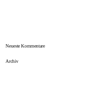
Beim U18-NWZ-Abschluss gab es viel zu feiern…
ÖFB U16 Teamchef zu Gast beim NWZ SKU/AFW…
AFW U17 ist NÖ-Landesligameister 2023/24…
AFW U15 ist NÖ-Landesligameister 2022/23…
Neueste Kommentare
Archiv
August 2025
Mai 2025
März 2025
August 2024
Juni 2023