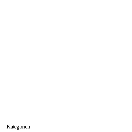
Januar 2019
November 2018
Oktober 2018
August 2018
Juni 2018
Mai 2018
April 2018
Januar 2018
September 2017
August 2017
Kategorien