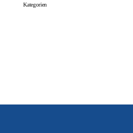
Kategorien
Allgemein
U15
U16
U17