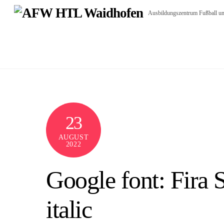
Skip
Ausbildungszentrum Fußball un
to
content
23
AUGUST
2022
Google font: Fira
italic