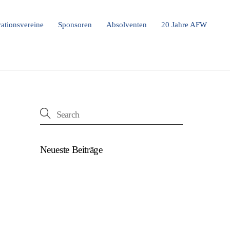
ationsvereine
Sponsoren
Absolventen
20 Jahre AFW
Neueste Beiträge
(kein Titel)
Beim U18-NWZ-Abschluss gab es viel zu
feiern…
ÖFB U16 Teamchef zu Gast beim NWZ