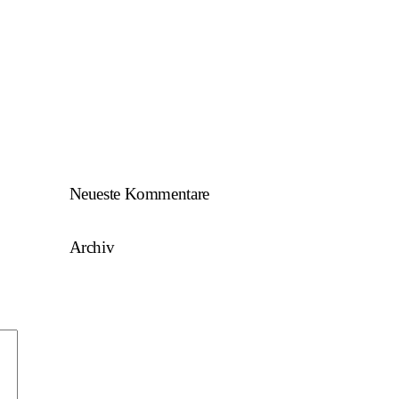
SKU/AFW…
AFW U17 ist NÖ-Landesligameister
2023/24…
AFW U15 ist NÖ-Landesligameister
2022/23…
Neueste Kommentare
Archiv
August 2025
Mai 2025
März 2025
August 2024