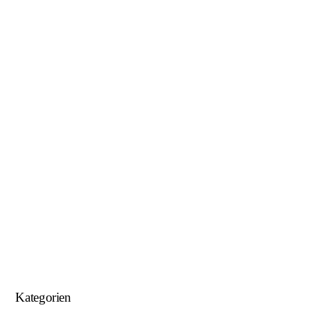
Januar 2019
November 2018
Oktober 2018
August 2018
Juni 2018
Mai 2018
April 2018
Januar 2018
September 2017
August 2017
Kategorien