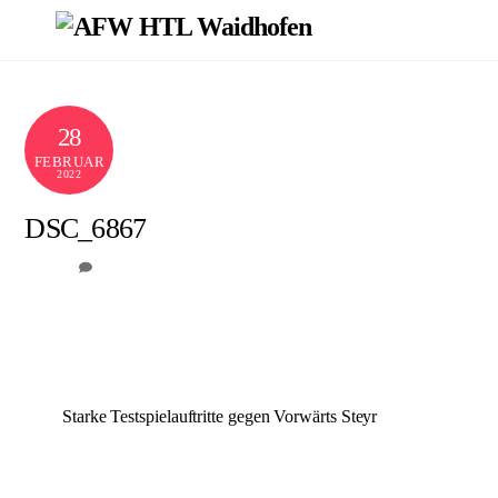
Skip
Men
to
content
28
FEBRUAR
2022
DSC_6867
0
AFW
Starke Testspielauftritte gegen Vorwärts Steyr