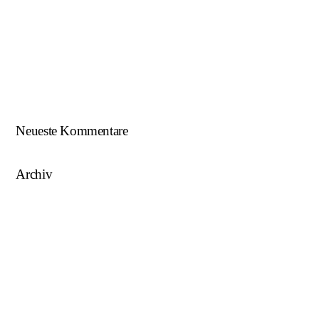
Beim U18-NWZ-Abschluss gab es viel zu feiern…
ÖFB U16 Teamchef zu Gast beim NWZ SKU/AFW…
AFW U17 ist NÖ-Landesligameister 2023/24…
AFW U15 ist NÖ-Landesligameister 2022/23…
Neueste Kommentare
Archiv
August 2025
Mai 2025
März 2025
August 2024
Juni 2023