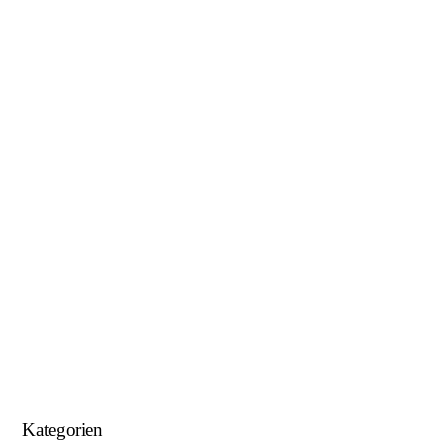
Januar 2019
November 2018
Oktober 2018
August 2018
Juni 2018
Mai 2018
April 2018
Januar 2018
September 2017
August 2017
Kategorien