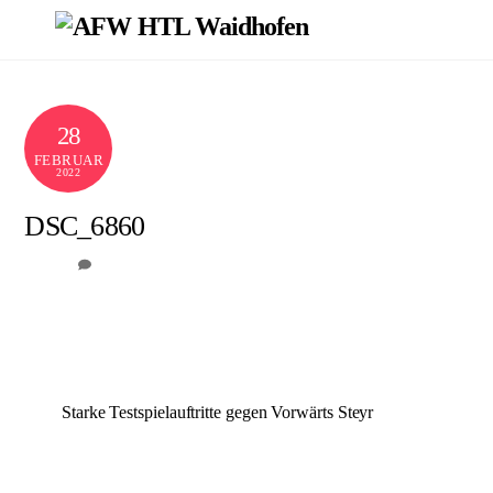
Skip
Men
to
content
28
FEBRUAR
2022
DSC_6860
0
AFW
Starke Testspielauftritte gegen Vorwärts Steyr