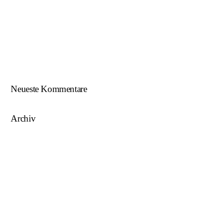
Beim U18-NWZ-Abschluss gab es viel zu feiern…
ÖFB U16 Teamchef zu Gast beim NWZ SKU/AFW…
AFW U17 ist NÖ-Landesligameister 2023/24…
AFW U15 ist NÖ-Landesligameister 2022/23…
Neueste Kommentare
Archiv
August 2025
Mai 2025
März 2025
August 2024
Juni 2023