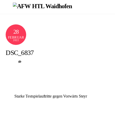
Skip
Men
to
content
28
FEBRUAR
2022
DSC_6837
0
AFW
Starke Testspielauftritte gegen Vorwärts Steyr