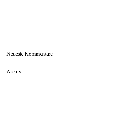
Beim U18-NWZ-Abschluss gab es viel zu feiern…
ÖFB U16 Teamchef zu Gast beim NWZ SKU/AFW…
AFW U17 ist NÖ-Landesligameister 2023/24…
AFW U15 ist NÖ-Landesligameister 2022/23…
Neueste Kommentare
Archiv
August 2025
Mai 2025
März 2025
August 2024
Juni 2023