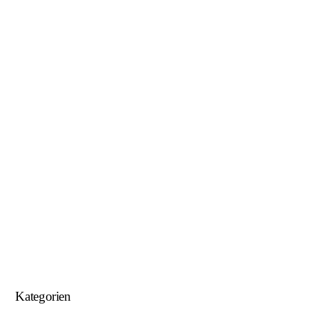
Januar 2019
November 2018
Oktober 2018
August 2018
Juni 2018
Mai 2018
April 2018
Januar 2018
September 2017
August 2017
Kategorien