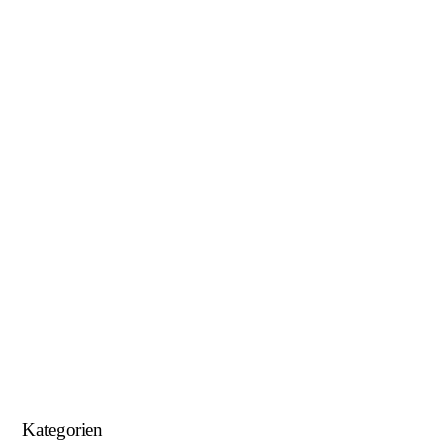
Januar 2019
November 2018
Oktober 2018
August 2018
Juni 2018
Mai 2018
April 2018
Januar 2018
September 2017
August 2017
Kategorien