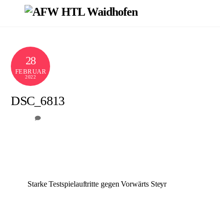
Skip
Men
to
content
28
FEBRUAR
2022
DSC_6813
0
AFW
Starke Testspielauftritte gegen Vorwärts Steyr