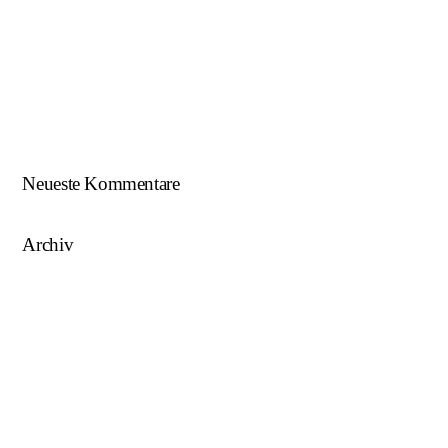
Beim U18-NWZ-Abschluss gab es viel zu feiern…
ÖFB U16 Teamchef zu Gast beim NWZ SKU/AFW…
AFW U17 ist NÖ-Landesligameister 2023/24…
AFW U15 ist NÖ-Landesligameister 2022/23…
Neueste Kommentare
Archiv
August 2025
Mai 2025
März 2025
August 2024
Juni 2023