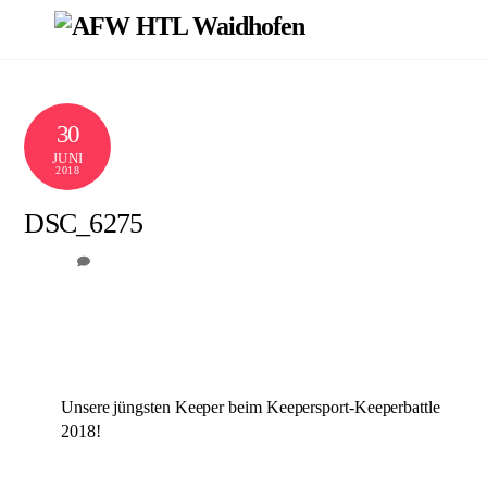
Skip
Men
to
content
30
JUNI
2018
DSC_6275
0
AFW
Unsere jüngsten Keeper beim Keepersport-Keeperbattle
2018!