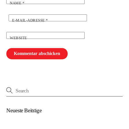
NAME
*
E-MAIL-ADRESSE
*
WEBSITE
Neueste Beiträge
(kein Titel)