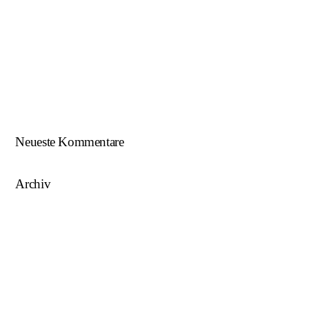
Beim U18-NWZ-Abschluss gab es viel zu feiern…
ÖFB U16 Teamchef zu Gast beim NWZ SKU/AFW…
AFW U17 ist NÖ-Landesligameister 2023/24…
AFW U15 ist NÖ-Landesligameister 2022/23…
Neueste Kommentare
Archiv
August 2025
Mai 2025
März 2025
August 2024