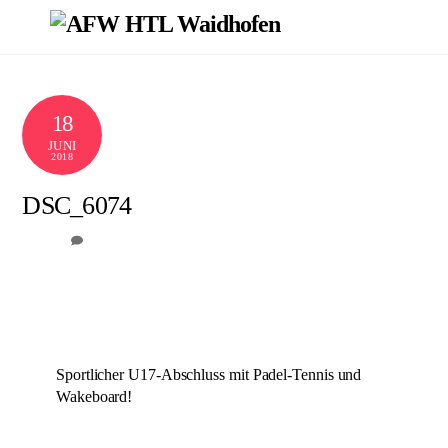
Skip
Men
to
content
18
JUNI
2018
DSC_6074
0
AFW
Sportlicher U17-Abschluss mit Padel-Tennis und
Wakeboard!