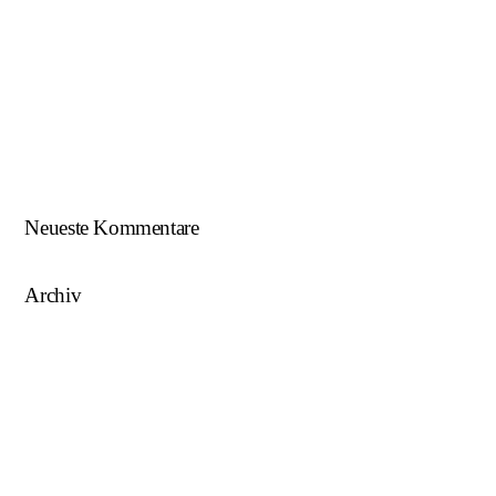
Beim U18-NWZ-Abschluss gab es viel zu feiern…
ÖFB U16 Teamchef zu Gast beim NWZ SKU/AFW…
AFW U17 ist NÖ-Landesligameister 2023/24…
AFW U15 ist NÖ-Landesligameister 2022/23…
Neueste Kommentare
Archiv
August 2025
Mai 2025
März 2025
August 2024