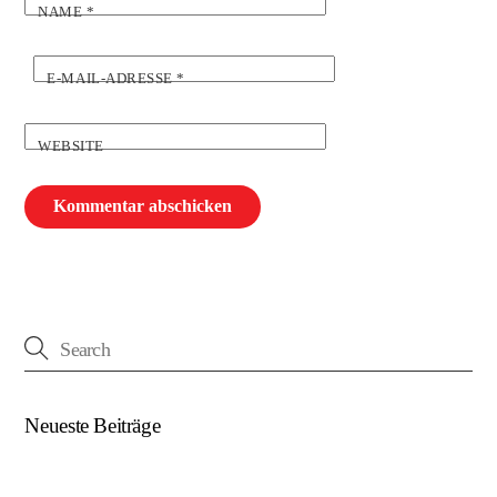
NAME
*
E-MAIL-ADRESSE
*
WEBSITE
Neueste Beiträge
(kein Titel)