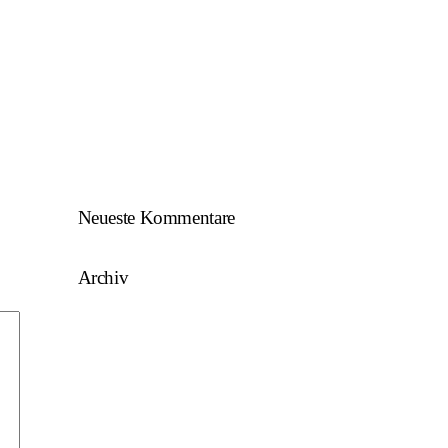
SKU/AFW…
AFW U17 ist NÖ-Landesligameister
2023/24…
AFW U15 ist NÖ-Landesligameister
2022/23…
Neueste Kommentare
Archiv
August 2025
Mai 2025
März 2025
August 2024