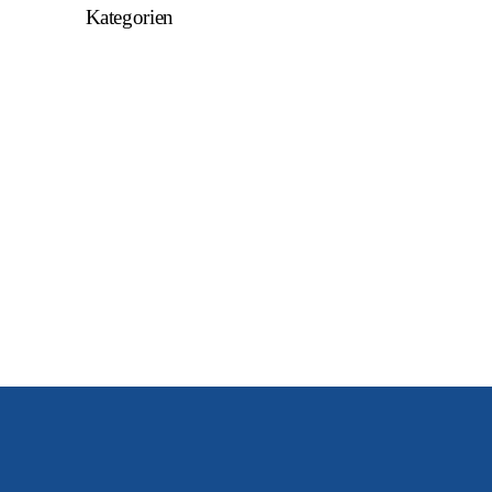
Kategorien
Allgemein
U15
U16
U17