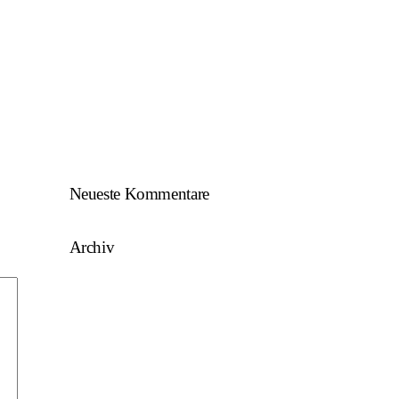
SKU/AFW…
AFW U17 ist NÖ-Landesligameister
2023/24…
AFW U15 ist NÖ-Landesligameister
2022/23…
Neueste Kommentare
Archiv
August 2025
Mai 2025
März 2025
August 2024