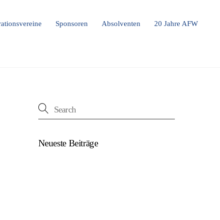
ationsvereine
Sponsoren
Absolventen
20 Jahre AFW
Neueste Beiträge
(kein Titel)
Beim U18-NWZ-Abschluss gab es viel zu
feiern…
ÖFB U16 Teamchef zu Gast beim NWZ