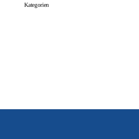
Kategorien
Allgemein
U15
U16
U17