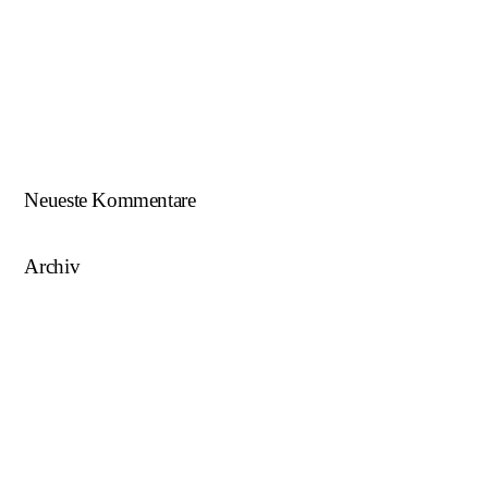
Beim U18-NWZ-Abschluss gab es viel zu feiern…
ÖFB U16 Teamchef zu Gast beim NWZ SKU/AFW…
AFW U17 ist NÖ-Landesligameister 2023/24…
AFW U15 ist NÖ-Landesligameister 2022/23…
Neueste Kommentare
Archiv
August 2025
Mai 2025
März 2025
August 2024
Juni 2023