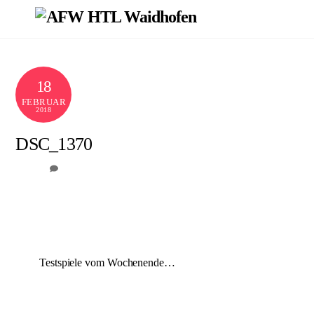
Skip
Men
to
content
18
FEBRUAR
2018
DSC_1370
0
AFW
Testspiele vom Wochenende…