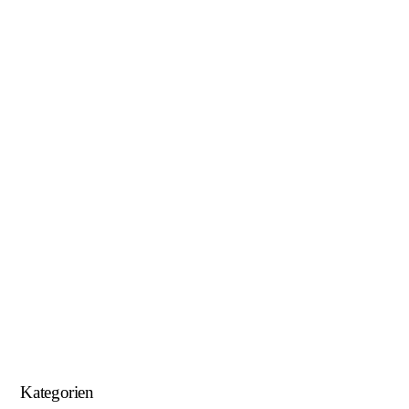
Januar 2019
November 2018
Oktober 2018
August 2018
Juni 2018
Mai 2018
April 2018
Januar 2018
September 2017
August 2017
Kategorien