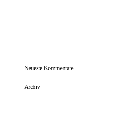
SKU/AFW…
AFW U17 ist NÖ-Landesligameister
2023/24…
AFW U15 ist NÖ-Landesligameister
2022/23…
Neueste Kommentare
Archiv
August 2025
Mai 2025
März 2025
August 2024