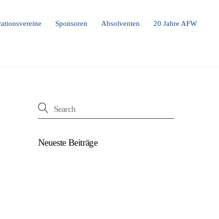
ationsvereine
Sponsoren
Absolventen
20 Jahre AFW
Neueste Beiträge
(kein Titel)
Beim U18-NWZ-Abschluss gab es viel zu
feiern…
ÖFB U16 Teamchef zu Gast beim NWZ