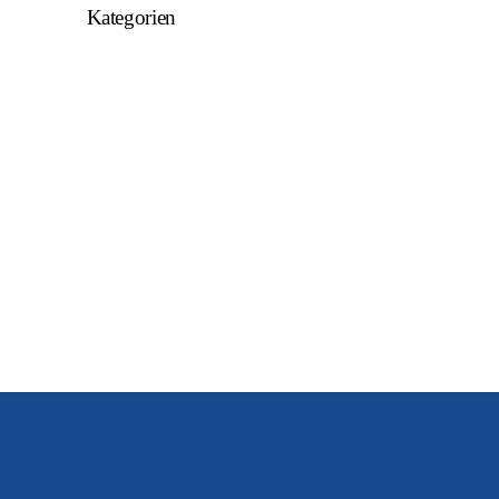
Kategorien
Allgemein
U15
U16
U17