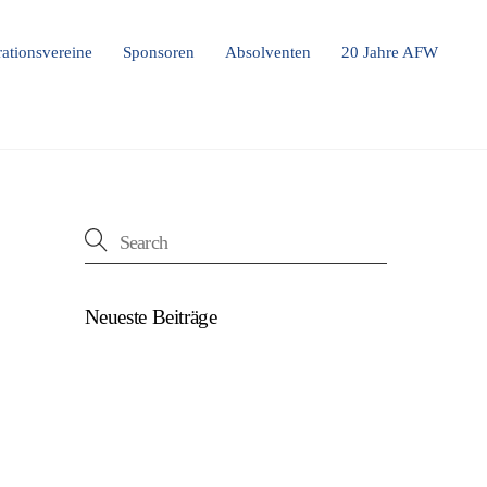
ationsvereine
Sponsoren
Absolventen
20 Jahre AFW
Neueste Beiträge
(kein Titel)
Beim U18-NWZ-Abschluss gab es viel zu
feiern…
ÖFB U16 Teamchef zu Gast beim NWZ