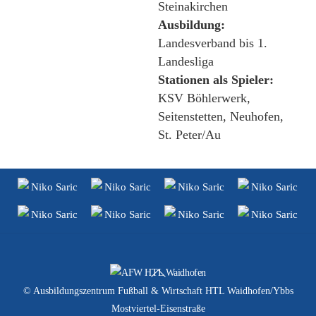
Steinakirchen
Ausbildung:
Landesverband bis 1.
Landesliga
Stationen als Spieler:
KSV Böhlerwerk,
Seitenstetten, Neuhofen,
St. Peter/Au
Back
To
© Ausbildungszentrum Fußball & Wirtschaft HTL Waidhofen/Ybbs
Top
Mostviertel-Eisenstraße