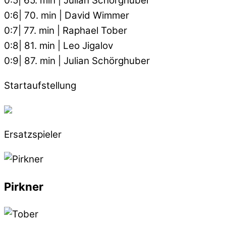
0:5| 65. min | Julian Schörghuber
0:6| 70. min | David Wimmer
0:7| 77. min | Raphael Tober
0:8| 81. min | Leo Jigalov
0:9| 87. min | Julian Schörghuber
Startaufstellung
Ersatzspieler
Pirkner