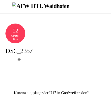
Skip
Men
to
content
22
APRIL
2018
DSC_2357
0
AFW
Kurztrainingslager der U17 in Großweikersdorf!