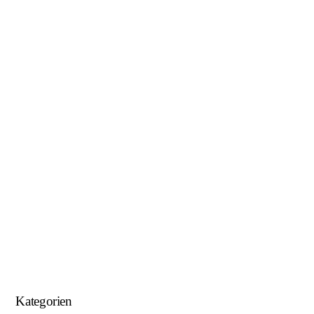
Januar 2019
November 2018
Oktober 2018
August 2018
Juni 2018
Mai 2018
April 2018
Januar 2018
September 2017
August 2017
Kategorien